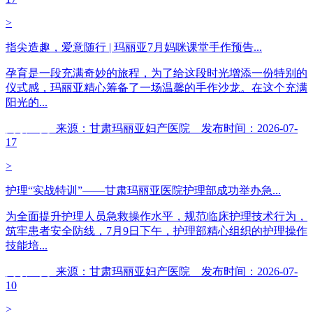
>
指尖造趣，爱意随行 | 玛丽亚7月妈咪课堂手作预告...
孕育是一段充满奇妙的旅程，为了给这段时光增添一份特别的
仪式感，玛丽亚精心筹备了一场温馨的手作沙龙。在这个充满
阳光的...
阅读全文
来源：甘肃玛丽亚妇产医院 发布时间：2026-07-
17
>
护理“实战特训”——甘肃玛丽亚医院护理部成功举办急...
为全面提升护理人员急救操作水平，规范临床护理技术行为，
筑牢患者安全防线，7月9日下午，护理部精心组织的护理操作
技能培...
阅读全文
来源：甘肃玛丽亚妇产医院 发布时间：2026-07-
10
>