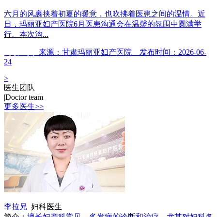
六月的风裹挟着初夏的暖意，也吹拂着医患之间的温情。近
日，玛丽亚妇产医院6月医患沟通会在温馨的氛围中圆满举
行。本次沟...
阅读全文
来源：甘肃玛丽亚妇产医院 发布时间：2026-06-
24
>
医生团队
|
Doctor team
更多医生>>
李拉兄
妇科医生
简介：
擅长妇产科常见、多发病的诊断和治疗，尤其对妇科各