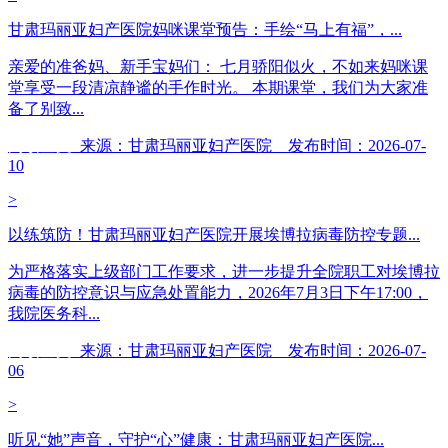
甘肃玛丽亚妇产医院妈咪课堂预告：手绘“马上有福”，...
亲爱的准爸妈、新手宝妈们： 七月骄阳似火，不如来妈咪课
堂享受一段清凉静谧的手作时光。 本期课堂，我们为大家准
备了别致...
阅读全文
来源：甘肃玛丽亚妇产医院 发布时间：2026-07-
10
>
以练筑防！甘肃玛丽亚妇产医院开展埃博拉病毒防控专题...
为严格落实上级部门工作要求，进一步提升全院职工对埃博拉
病毒的防控意识与应急处置能力，2026年7月3日下午17:00，
我院医务科...
阅读全文
来源：甘肃玛丽亚妇产医院 发布时间：2026-07-
06
>
听见“她”声音，守护“心”健康：甘肃玛丽亚妇产医院...