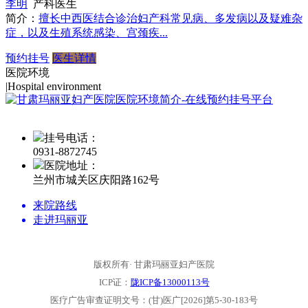
李明
产科医生
简介：
擅长中西医结合诊治妇产科常见病、多发病以及疑难杂
症，以及生殖系统感染、宫颈疾...
预约挂号
医生详情
医院环境
|
Hospital environment
挂号电话：
0931-
8872745
医院地址：
兰州市城关区庆阳路162号
来院路线
走进玛丽亚
版权所有· 甘肃玛丽亚妇产医院
ICP证：
陇ICP备13000113号
医疗广告审查证明文号：(甘)医广[2026]第5-30-183号