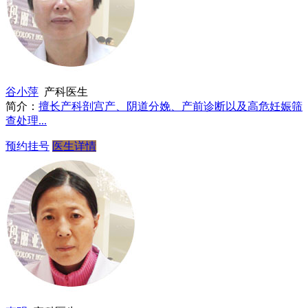
谷小萍
产科医生
简介：
擅长产科剖宫产、阴道分娩、产前诊断以及高危妊娠筛
查处理...
预约挂号
医生详情