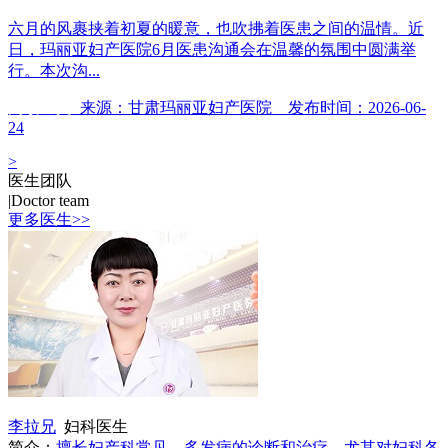
六月的风裹挟着初夏的暖意，也吹拂着医患之间的温情。近
日，玛丽亚妇产医院6月医患沟通会在温馨的氛围中圆满举
行。本次沟...
阅读全文
来源：甘肃玛丽亚妇产医院 发布时间：2026-06-
24
>
医生团队
|
Doctor team
更多医生>>
李拉兄
妇科医生
简介：
擅长妇产科常见、多发病的诊断和治疗，尤其对妇科各