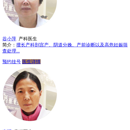
谷小萍
产科医生
简介：
擅长产科剖宫产、阴道分娩、产前诊断以及高危妊娠筛
查处理...
预约挂号
医生详情