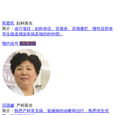
郭爱民
妇科医生
简介：
诊疗项目：妇科炎症、宫颈炎、宫颈糜烂、慢性盆腔炎
等生殖道感染疾病及独到的外阴...
预约挂号
医生详情
历国媛
产科医生
简介：
熟悉产科常见病、疑难病的诊断和治疗，熟悉优生优