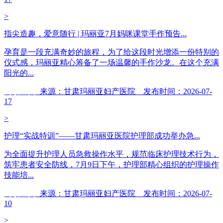
>
指尖造趣，爱意随行 | 玛丽亚7月妈咪课堂手作预告...
孕育是一段充满奇妙的旅程，为了给这段时光增添一份特别的
仪式感，玛丽亚精心筹备了一场温馨的手作沙龙。在这个充满
阳光的...
阅读全文
来源：甘肃玛丽亚妇产医院 发布时间：2026-07-
17
>
护理“实战特训”——甘肃玛丽亚医院护理部成功举办急...
为全面提升护理人员急救操作水平，规范临床护理技术行为，
筑牢患者安全防线，7月9日下午，护理部精心组织的护理操作
技能培...
阅读全文
来源：甘肃玛丽亚妇产医院 发布时间：2026-07-
10
>