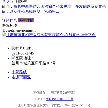
李明
产科医生
简介：
擅长中西医结合诊治妇产科常见病、多发病以及疑难杂
症，以及生殖系统感染、宫颈疾...
预约挂号
医生详情
医院环境
|
Hospital environment
挂号电话：
0931-
8872745
医院地址：
兰州市城关区庆阳路162号
来院路线
走进玛丽亚
版权所有· 甘肃玛丽亚妇产医院
ICP证：
陇ICP备13000113号
医疗广告审查证明文号：(甘)医广[2026]第5-30-183号