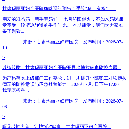
甘肃玛丽亚妇产医院妈咪课堂预告：手绘“马上有福”，...
亲爱的准爸妈、新手宝妈们： 七月骄阳似火，不如来妈咪课
堂享受一段清凉静谧的手作时光。 本期课堂，我们为大家准
备了别致...
阅读全文
来源：甘肃玛丽亚妇产医院 发布时间：2026-07-
10
>
以练筑防！甘肃玛丽亚妇产医院开展埃博拉病毒防控专题...
为严格落实上级部门工作要求，进一步提升全院职工对埃博拉
病毒的防控意识与应急处置能力，2026年7月3日下午17:00，
我院医务科...
阅读全文
来源：甘肃玛丽亚妇产医院 发布时间：2026-07-
06
>
听见“她”声音，守护“心”健康：甘肃玛丽亚妇产医院...