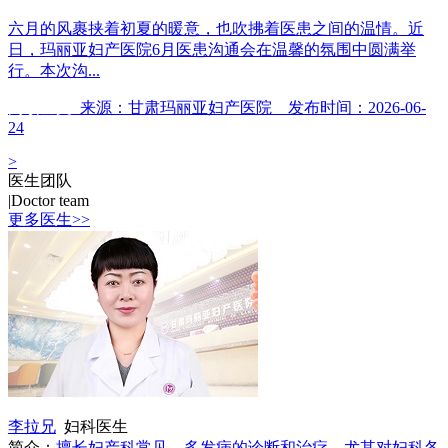
六月的风裹挟着初夏的暖意，也吹拂着医患之间的温情。近
日，玛丽亚妇产医院6月医患沟通会在温馨的氛围中圆满举
行。本次沟...
阅读全文
来源：甘肃玛丽亚妇产医院 发布时间：2026-06-
24
>
医生团队
|
Doctor team
更多医生>>
李拉兄
妇科医生
简介：
擅长妇产科常见、多发病的诊断和治疗，尤其对妇科各