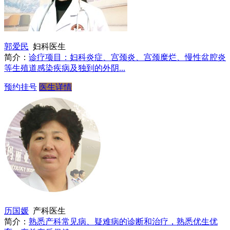
郭爱民
妇科医生
简介：
诊疗项目：妇科炎症、宫颈炎、宫颈糜烂、慢性盆腔炎
等生殖道感染疾病及独到的外阴...
预约挂号
医生详情
历国媛
产科医生
简介：
熟悉产科常见病、疑难病的诊断和治疗，熟悉优生优