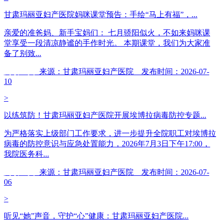
甘肃玛丽亚妇产医院妈咪课堂预告：手绘“马上有福”，...
亲爱的准爸妈、新手宝妈们： 七月骄阳似火，不如来妈咪课
堂享受一段清凉静谧的手作时光。 本期课堂，我们为大家准
备了别致...
阅读全文
来源：甘肃玛丽亚妇产医院 发布时间：2026-07-
10
>
以练筑防！甘肃玛丽亚妇产医院开展埃博拉病毒防控专题...
为严格落实上级部门工作要求，进一步提升全院职工对埃博拉
病毒的防控意识与应急处置能力，2026年7月3日下午17:00，
我院医务科...
阅读全文
来源：甘肃玛丽亚妇产医院 发布时间：2026-07-
06
>
听见“她”声音，守护“心”健康：甘肃玛丽亚妇产医院...