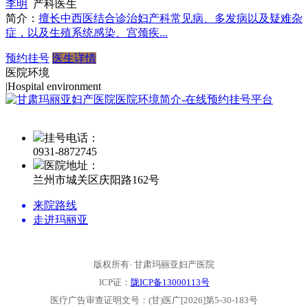
李明
产科医生
简介：
擅长中西医结合诊治妇产科常见病、多发病以及疑难杂
症，以及生殖系统感染、宫颈疾...
预约挂号
医生详情
医院环境
|
Hospital environment
挂号电话：
0931-
8872745
医院地址：
兰州市城关区庆阳路162号
来院路线
走进玛丽亚
版权所有· 甘肃玛丽亚妇产医院
ICP证：
陇ICP备13000113号
医疗广告审查证明文号：(甘)医广[2026]第5-30-183号