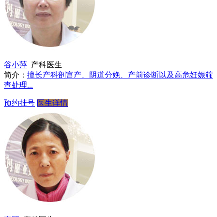
谷小萍
产科医生
简介：
擅长产科剖宫产、阴道分娩、产前诊断以及高危妊娠筛
查处理...
预约挂号
医生详情