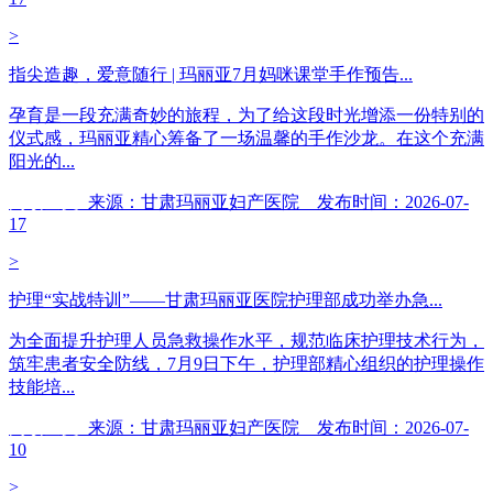
>
指尖造趣，爱意随行 | 玛丽亚7月妈咪课堂手作预告...
孕育是一段充满奇妙的旅程，为了给这段时光增添一份特别的
仪式感，玛丽亚精心筹备了一场温馨的手作沙龙。在这个充满
阳光的...
阅读全文
来源：甘肃玛丽亚妇产医院 发布时间：2026-07-
17
>
护理“实战特训”——甘肃玛丽亚医院护理部成功举办急...
为全面提升护理人员急救操作水平，规范临床护理技术行为，
筑牢患者安全防线，7月9日下午，护理部精心组织的护理操作
技能培...
阅读全文
来源：甘肃玛丽亚妇产医院 发布时间：2026-07-
10
>