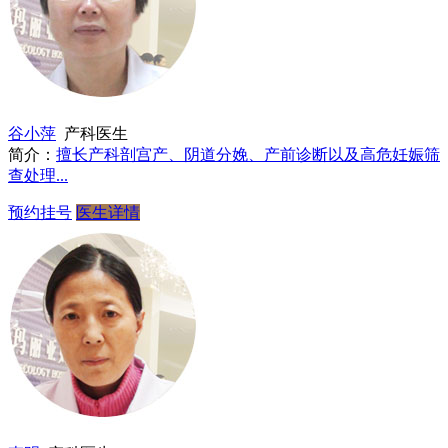
谷小萍
产科医生
简介：
擅长产科剖宫产、阴道分娩、产前诊断以及高危妊娠筛
查处理...
预约挂号
医生详情