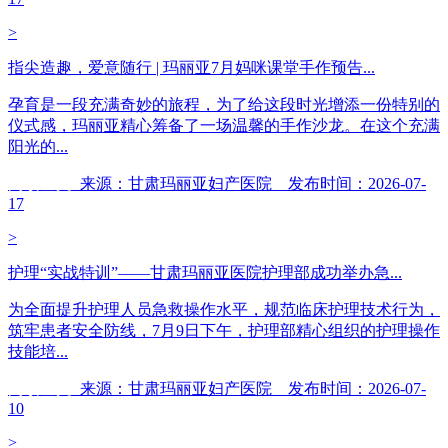
>
指尖造趣，爱意随行 | 玛丽亚7月妈咪课堂手作预告...
孕育是一段充满奇妙的旅程，为了给这段时光增添一份特别的
仪式感，玛丽亚精心筹备了一场温馨的手作沙龙。在这个充满
阳光的...
阅读全文
来源：甘肃玛丽亚妇产医院 发布时间：2026-07-
17
>
护理“实战特训”——甘肃玛丽亚医院护理部成功举办急...
为全面提升护理人员急救操作水平，规范临床护理技术行为，
筑牢患者安全防线，7月9日下午，护理部精心组织的护理操作
技能培...
阅读全文
来源：甘肃玛丽亚妇产医院 发布时间：2026-07-
10
>