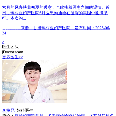
六月的风裹挟着初夏的暖意，也吹拂着医患之间的温情。近
日，玛丽亚妇产医院6月医患沟通会在温馨的氛围中圆满举
行。本次沟...
阅读全文
来源：甘肃玛丽亚妇产医院 发布时间：2026-06-
24
>
医生团队
|
Doctor team
更多医生>>
李拉兄
妇科医生
简介：
擅长妇产科常见、多发病的诊断和治疗，尤其对妇科各