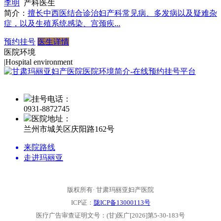
李明
产科医生
简介：
擅长中西医结合诊治妇产科常见病、多发病以及疑难杂
症，以及生殖系统感染、宫颈疾...
预约挂号
医生详情
医院环境
|
Hospital environment
挂号电话：
0931-
8872745
医院地址：
兰州市城关区庆阳路162号
来院路线
走进玛丽亚
版权所有· 甘肃玛丽亚妇产医院
ICP证：
陇ICP备13000113号
医疗广告审查证明文号：(甘)医广[2026]第5-30-183号