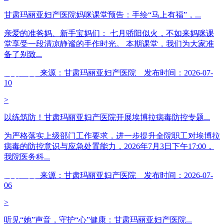
甘肃玛丽亚妇产医院妈咪课堂预告：手绘“马上有福”，...
亲爱的准爸妈、新手宝妈们： 七月骄阳似火，不如来妈咪课
堂享受一段清凉静谧的手作时光。 本期课堂，我们为大家准
备了别致...
阅读全文
来源：甘肃玛丽亚妇产医院 发布时间：2026-07-
10
>
以练筑防！甘肃玛丽亚妇产医院开展埃博拉病毒防控专题...
为严格落实上级部门工作要求，进一步提升全院职工对埃博拉
病毒的防控意识与应急处置能力，2026年7月3日下午17:00，
我院医务科...
阅读全文
来源：甘肃玛丽亚妇产医院 发布时间：2026-07-
06
>
听见“她”声音，守护“心”健康：甘肃玛丽亚妇产医院...