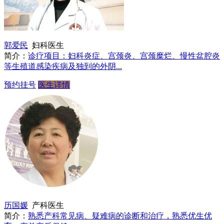
郭爱民
妇科医生
简介：
诊疗项目：妇科炎症、宫颈炎、宫颈糜烂、慢性盆腔炎
等生殖道感染疾病及独到的外阴...
预约挂号
医生详情
历国媛
产科医生
简介：
熟悉产科常见病、疑难病的诊断和治疗，熟悉优生优