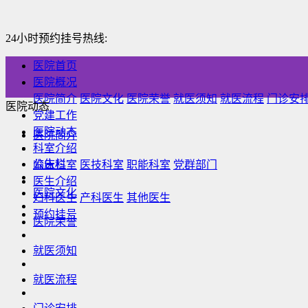
24小时预约挂号热线:
医院首页
医院概况
医院简介
医院文化
医院荣誉
就医须知
就医流程
门诊安
医院动态
党建工作
医院动态
医院简介
科室介绍
公告栏
临床科室
医技科室
职能科室
党群部门
医生介绍
医院文化
妇科医生
产科医生
其他医生
预约挂号
医院荣誉
就医须知
就医流程