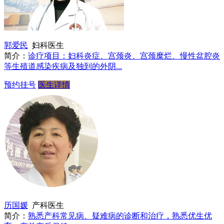
郭爱民
妇科医生
简介：
诊疗项目：妇科炎症、宫颈炎、宫颈糜烂、慢性盆腔炎
等生殖道感染疾病及独到的外阴...
预约挂号
医生详情
历国媛
产科医生
简介：
熟悉产科常见病、疑难病的诊断和治疗，熟悉优生优