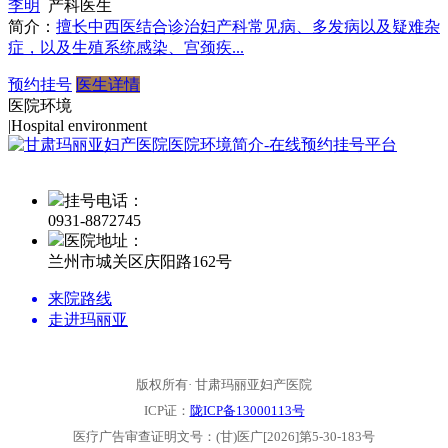
李明
产科医生
简介：
擅长中西医结合诊治妇产科常见病、多发病以及疑难杂
症，以及生殖系统感染、宫颈疾...
预约挂号
医生详情
医院环境
|
Hospital environment
挂号电话：
0931-
8872745
医院地址：
兰州市城关区庆阳路162号
来院路线
走进玛丽亚
版权所有· 甘肃玛丽亚妇产医院
ICP证：
陇ICP备13000113号
医疗广告审查证明文号：(甘)医广[2026]第5-30-183号