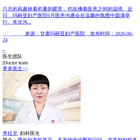
六月的风裹挟着初夏的暖意，也吹拂着医患之间的温情。近
日，玛丽亚妇产医院6月医患沟通会在温馨的氛围中圆满举
行。本次沟...
阅读全文
来源：甘肃玛丽亚妇产医院 发布时间：2026-06-
24
>
医生团队
|
Doctor team
更多医生>>
李拉兄
妇科医生
简介：
擅长妇产科常见、多发病的诊断和治疗，尤其对妇科各