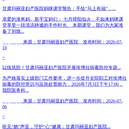
甘肃玛丽亚妇产医院妈咪课堂预告：手绘“马上有福”，...
亲爱的准爸妈、新手宝妈们： 七月骄阳似火，不如来妈咪课
堂享受一段清凉静谧的手作时光。 本期课堂，我们为大家准
备了别致...
阅读全文
来源：甘肃玛丽亚妇产医院 发布时间：2026-07-
10
>
以练筑防！甘肃玛丽亚妇产医院开展埃博拉病毒防控专题...
为严格落实上级部门工作要求，进一步提升全院职工对埃博拉
病毒的防控意识与应急处置能力，2026年7月3日下午17:00，
我院医务科...
阅读全文
来源：甘肃玛丽亚妇产医院 发布时间：2026-07-
06
>
听见“她”声音，守护“心”健康：甘肃玛丽亚妇产医院...