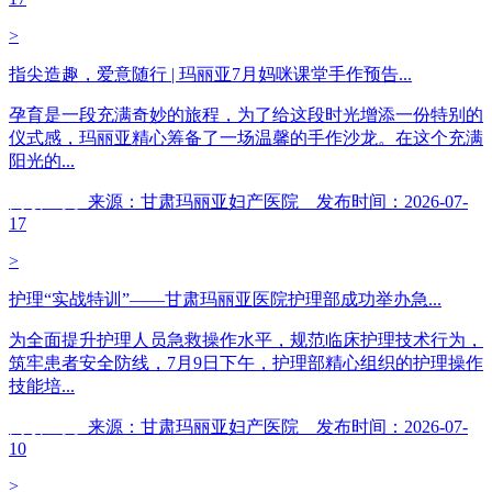
>
指尖造趣，爱意随行 | 玛丽亚7月妈咪课堂手作预告...
孕育是一段充满奇妙的旅程，为了给这段时光增添一份特别的
仪式感，玛丽亚精心筹备了一场温馨的手作沙龙。在这个充满
阳光的...
阅读全文
来源：甘肃玛丽亚妇产医院 发布时间：2026-07-
17
>
护理“实战特训”——甘肃玛丽亚医院护理部成功举办急...
为全面提升护理人员急救操作水平，规范临床护理技术行为，
筑牢患者安全防线，7月9日下午，护理部精心组织的护理操作
技能培...
阅读全文
来源：甘肃玛丽亚妇产医院 发布时间：2026-07-
10
>