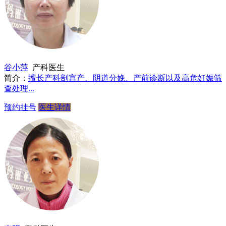
谷小萍
产科医生
简介：
擅长产科剖宫产、阴道分娩、产前诊断以及高危妊娠筛
查处理...
预约挂号
医生详情