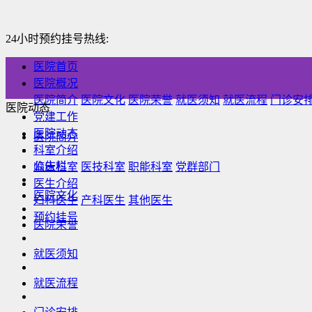
24小时预约挂号热线:
医院首页
医院概况
医院简介
医院文化
医院荣誉
就医须知
就医流程
门诊安
医院动态
党建工作
医院动态
医院简介
科室介绍
公告栏
临床科室
医技科室
职能科室
党群部门
医生介绍
医院文化
妇科医生
产科医生
其他医生
预约挂号
医院荣誉
就医须知
就医流程