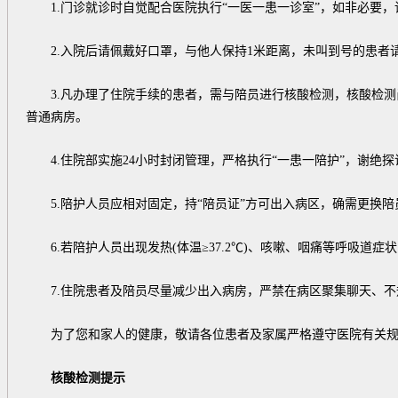
1.门诊就诊时自觉配合医院执行“一医一患一诊室”，如非必要，
2.入院后请佩戴好口罩，与他人保持1米距离，未叫到号的患者
3.凡办理了住院手续的患者，需与陪员进行核酸检测，核酸检测
普通病房。
4.住院部实施24小时封闭管理，严格执行“一患一陪护”，谢绝探
5.陪护人员应相对固定，持“陪员证”方可出入病区，确需更换陪
6.若陪护人员出现发热(体温≥37.2℃)、咳嗽、咽痛等呼吸道
7.住院患者及陪员尽量减少出入病房，严禁在病区聚集聊天、不
为了您和家人的健康，敬请各位患者及家属严格遵守医院有关规定
核酸检测提示