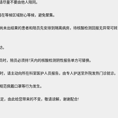
请尽量不要由他人陪同。
请在等候区域耐心等候，避免聚集。
尚未出结果的患者和陪员先安排到隔离病房，待核酸检测回报无异常可转
访。
员时，陪员必须持7天内的核酸检测阴性报告单方可替换。
症状时，请主动向所在科室医护人员报告，由专人护送至外院发热门诊就诊。
规范佩戴口罩等行为发生。
，由此给您带来的不变，敬请谅解，谢谢配合!