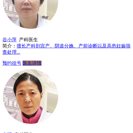
谷小萍
产科医生
简介：
擅长产科剖宫产、阴道分娩、产前诊断以及高危妊娠筛
查处理...
预约挂号
医生详情