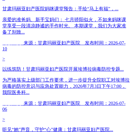
甘肃玛丽亚妇产医院妈咪课堂预告：手绘“马上有福”，...
亲爱的准爸妈、新手宝妈们： 七月骄阳似火，不如来妈咪课
堂享受一段清凉静谧的手作时光。 本期课堂，我们为大家准
备了别致...
阅读全文
来源：甘肃玛丽亚妇产医院 发布时间：2026-07-
10
>
以练筑防！甘肃玛丽亚妇产医院开展埃博拉病毒防控专题...
为严格落实上级部门工作要求，进一步提升全院职工对埃博拉
病毒的防控意识与应急处置能力，2026年7月3日下午17:00，
我院医务科...
阅读全文
来源：甘肃玛丽亚妇产医院 发布时间：2026-07-
06
>
听见“她”声音，守护“心”健康：甘肃玛丽亚妇产医院...