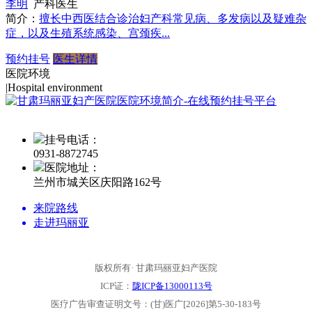
李明
产科医生
简介：
擅长中西医结合诊治妇产科常见病、多发病以及疑难杂
症，以及生殖系统感染、宫颈疾...
预约挂号
医生详情
医院环境
|
Hospital environment
挂号电话：
0931-
8872745
医院地址：
兰州市城关区庆阳路162号
来院路线
走进玛丽亚
版权所有· 甘肃玛丽亚妇产医院
ICP证：
陇ICP备13000113号
医疗广告审查证明文号：(甘)医广[2026]第5-30-183号