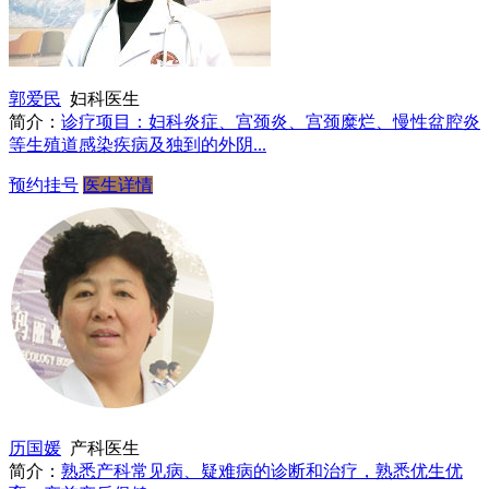
郭爱民
妇科医生
简介：
诊疗项目：妇科炎症、宫颈炎、宫颈糜烂、慢性盆腔炎
等生殖道感染疾病及独到的外阴...
预约挂号
医生详情
历国媛
产科医生
简介：
熟悉产科常见病、疑难病的诊断和治疗，熟悉优生优