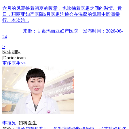
六月的风裹挟着初夏的暖意，也吹拂着医患之间的温情。近
日，玛丽亚妇产医院6月医患沟通会在温馨的氛围中圆满举
行。本次沟...
阅读全文
来源：甘肃玛丽亚妇产医院 发布时间：2026-06-
24
>
医生团队
|
Doctor team
更多医生>>
李拉兄
妇科医生
简介：
擅长妇产科常见、多发病的诊断和治疗，尤其对妇科各