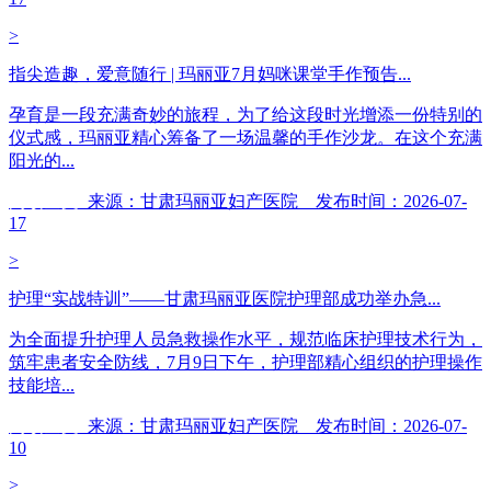
>
指尖造趣，爱意随行 | 玛丽亚7月妈咪课堂手作预告...
孕育是一段充满奇妙的旅程，为了给这段时光增添一份特别的
仪式感，玛丽亚精心筹备了一场温馨的手作沙龙。在这个充满
阳光的...
阅读全文
来源：甘肃玛丽亚妇产医院 发布时间：2026-07-
17
>
护理“实战特训”——甘肃玛丽亚医院护理部成功举办急...
为全面提升护理人员急救操作水平，规范临床护理技术行为，
筑牢患者安全防线，7月9日下午，护理部精心组织的护理操作
技能培...
阅读全文
来源：甘肃玛丽亚妇产医院 发布时间：2026-07-
10
>