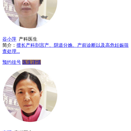
谷小萍
产科医生
简介：
擅长产科剖宫产、阴道分娩、产前诊断以及高危妊娠筛
查处理...
预约挂号
医生详情