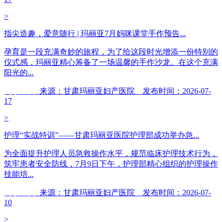
>
指尖造趣，爱意随行 | 玛丽亚7月妈咪课堂手作预告...
孕育是一段充满奇妙的旅程，为了给这段时光增添一份特别的
仪式感，玛丽亚精心筹备了一场温馨的手作沙龙。在这个充满
阳光的...
阅读全文
来源：甘肃玛丽亚妇产医院 发布时间：2026-07-
17
>
护理“实战特训”——甘肃玛丽亚医院护理部成功举办急...
为全面提升护理人员急救操作水平，规范临床护理技术行为，
筑牢患者安全防线，7月9日下午，护理部精心组织的护理操作
技能培...
阅读全文
来源：甘肃玛丽亚妇产医院 发布时间：2026-07-
10
>