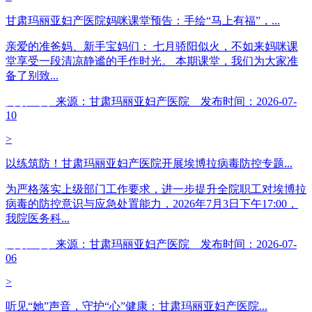
甘肃玛丽亚妇产医院妈咪课堂预告：手绘“马上有福”，...
亲爱的准爸妈、新手宝妈们： 七月骄阳似火，不如来妈咪课
堂享受一段清凉静谧的手作时光。 本期课堂，我们为大家准
备了别致...
阅读全文
来源：甘肃玛丽亚妇产医院 发布时间：2026-07-
10
>
以练筑防！甘肃玛丽亚妇产医院开展埃博拉病毒防控专题...
为严格落实上级部门工作要求，进一步提升全院职工对埃博拉
病毒的防控意识与应急处置能力，2026年7月3日下午17:00，
我院医务科...
阅读全文
来源：甘肃玛丽亚妇产医院 发布时间：2026-07-
06
>
听见“她”声音，守护“心”健康：甘肃玛丽亚妇产医院...