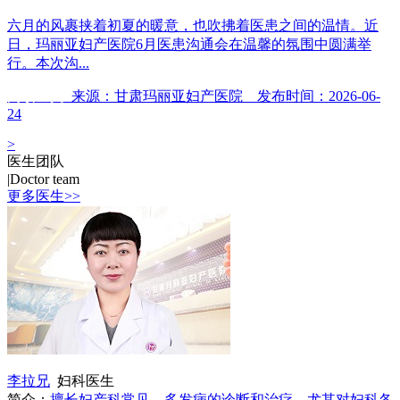
六月的风裹挟着初夏的暖意，也吹拂着医患之间的温情。近
日，玛丽亚妇产医院6月医患沟通会在温馨的氛围中圆满举
行。本次沟...
阅读全文
来源：甘肃玛丽亚妇产医院 发布时间：2026-06-
24
>
医生团队
|
Doctor team
更多医生>>
李拉兄
妇科医生
简介：
擅长妇产科常见、多发病的诊断和治疗，尤其对妇科各