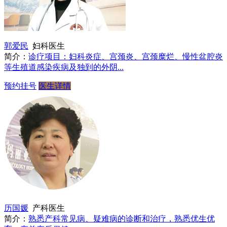
郭爱民
妇科医生
简介：
诊疗项目：妇科炎症、宫颈炎、宫颈糜烂、慢性盆腔炎
等生殖道感染疾病及独到的外阴...
预约挂号
医生详情
历国媛
产科医生
简介：
熟悉产科常见病、疑难病的诊断和治疗，熟悉优生优