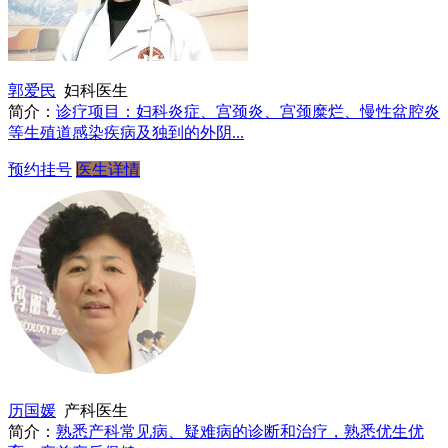
郭爱民
妇科医生
简介：
诊疗项目：妇科炎症、宫颈炎、宫颈糜烂、慢性盆腔炎
等生殖道感染疾病及独到的外阴...
预约挂号
医生详情
历国媛
产科医生
简介：
熟悉产科常见病、疑难病的诊断和治疗，熟悉优生优