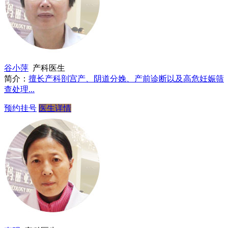
谷小萍
产科医生
简介：
擅长产科剖宫产、阴道分娩、产前诊断以及高危妊娠筛
查处理...
预约挂号
医生详情