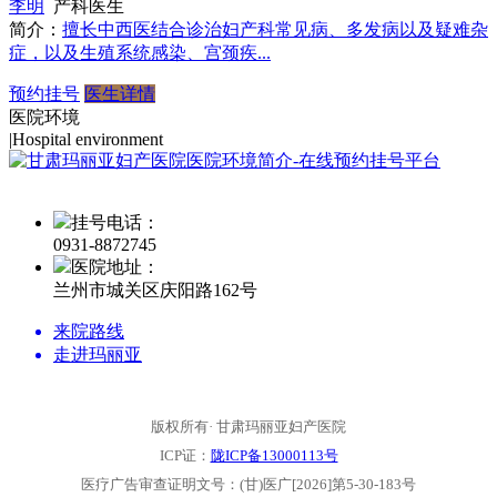
李明
产科医生
简介：
擅长中西医结合诊治妇产科常见病、多发病以及疑难杂
症，以及生殖系统感染、宫颈疾...
预约挂号
医生详情
医院环境
|
Hospital environment
挂号电话：
0931-
8872745
医院地址：
兰州市城关区庆阳路162号
来院路线
走进玛丽亚
版权所有· 甘肃玛丽亚妇产医院
ICP证：
陇ICP备13000113号
医疗广告审查证明文号：(甘)医广[2026]第5-30-183号