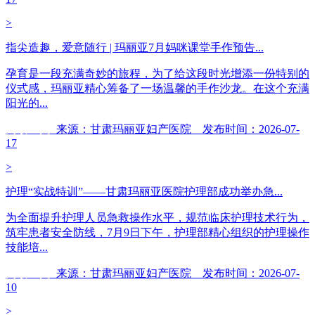
>
指尖造趣，爱意随行 | 玛丽亚7月妈咪课堂手作预告...
孕育是一段充满奇妙的旅程，为了给这段时光增添一份特别的
仪式感，玛丽亚精心筹备了一场温馨的手作沙龙。在这个充满
阳光的...
阅读全文
来源：甘肃玛丽亚妇产医院 发布时间：2026-07-
17
>
护理“实战特训”——甘肃玛丽亚医院护理部成功举办急...
为全面提升护理人员急救操作水平，规范临床护理技术行为，
筑牢患者安全防线，7月9日下午，护理部精心组织的护理操作
技能培...
阅读全文
来源：甘肃玛丽亚妇产医院 发布时间：2026-07-
10
>