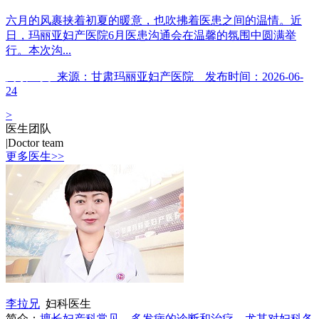
六月的风裹挟着初夏的暖意，也吹拂着医患之间的温情。近
日，玛丽亚妇产医院6月医患沟通会在温馨的氛围中圆满举
行。本次沟...
阅读全文
来源：甘肃玛丽亚妇产医院 发布时间：2026-06-
24
>
医生团队
|
Doctor team
更多医生>>
李拉兄
妇科医生
简介：
擅长妇产科常见、多发病的诊断和治疗，尤其对妇科各