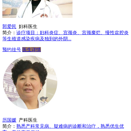
郭爱民
妇科医生
简介：
诊疗项目：妇科炎症、宫颈炎、宫颈糜烂、慢性盆腔炎
等生殖道感染疾病及独到的外阴...
预约挂号
医生详情
历国媛
产科医生
简介：
熟悉产科常见病、疑难病的诊断和治疗，熟悉优生优