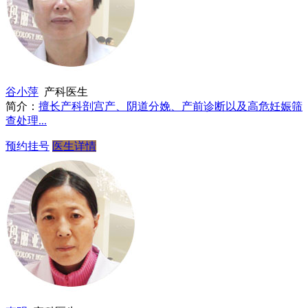
谷小萍
产科医生
简介：
擅长产科剖宫产、阴道分娩、产前诊断以及高危妊娠筛
查处理...
预约挂号
医生详情