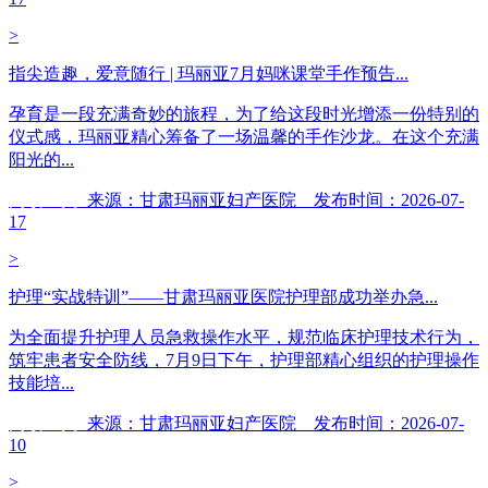
>
指尖造趣，爱意随行 | 玛丽亚7月妈咪课堂手作预告...
孕育是一段充满奇妙的旅程，为了给这段时光增添一份特别的
仪式感，玛丽亚精心筹备了一场温馨的手作沙龙。在这个充满
阳光的...
阅读全文
来源：甘肃玛丽亚妇产医院 发布时间：2026-07-
17
>
护理“实战特训”——甘肃玛丽亚医院护理部成功举办急...
为全面提升护理人员急救操作水平，规范临床护理技术行为，
筑牢患者安全防线，7月9日下午，护理部精心组织的护理操作
技能培...
阅读全文
来源：甘肃玛丽亚妇产医院 发布时间：2026-07-
10
>