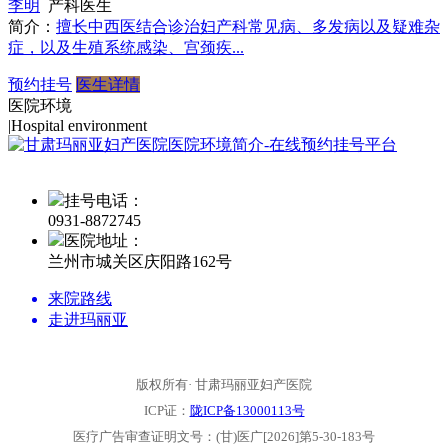
李明
产科医生
简介：
擅长中西医结合诊治妇产科常见病、多发病以及疑难杂
症，以及生殖系统感染、宫颈疾...
预约挂号
医生详情
医院环境
|
Hospital environment
挂号电话：
0931-
8872745
医院地址：
兰州市城关区庆阳路162号
来院路线
走进玛丽亚
版权所有· 甘肃玛丽亚妇产医院
ICP证：
陇ICP备13000113号
医疗广告审查证明文号：(甘)医广[2026]第5-30-183号