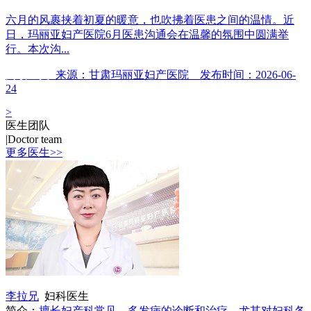
六月的风裹挟着初夏的暖意，也吹拂着医患之间的温情。近
日，玛丽亚妇产医院6月医患沟通会在温馨的氛围中圆满举
行。本次沟...
阅读全文
来源：甘肃玛丽亚妇产医院 发布时间：2026-06-
24
>
医生团队
|
Doctor team
更多医生>>
李拉兄
妇科医生
简介：
擅长妇产科常见、多发病的诊断和治疗，尤其对妇科各