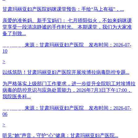
甘肃玛丽亚妇产医院妈咪课堂预告：手绘“马上有福”，...
亲爱的准爸妈、新手宝妈们： 七月骄阳似火，不如来妈咪课
堂享受一段清凉静谧的手作时光。 本期课堂，我们为大家准
备了别致...
阅读全文
来源：甘肃玛丽亚妇产医院 发布时间：2026-07-
10
>
以练筑防！甘肃玛丽亚妇产医院开展埃博拉病毒防控专题...
为严格落实上级部门工作要求，进一步提升全院职工对埃博拉
病毒的防控意识与应急处置能力，2026年7月3日下午17:00，
我院医务科...
阅读全文
来源：甘肃玛丽亚妇产医院 发布时间：2026-07-
06
>
听见“她”声音，守护“心”健康：甘肃玛丽亚妇产医院...