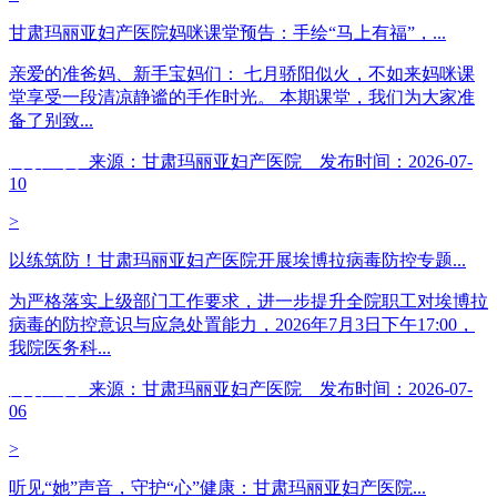
甘肃玛丽亚妇产医院妈咪课堂预告：手绘“马上有福”，...
亲爱的准爸妈、新手宝妈们： 七月骄阳似火，不如来妈咪课
堂享受一段清凉静谧的手作时光。 本期课堂，我们为大家准
备了别致...
阅读全文
来源：甘肃玛丽亚妇产医院 发布时间：2026-07-
10
>
以练筑防！甘肃玛丽亚妇产医院开展埃博拉病毒防控专题...
为严格落实上级部门工作要求，进一步提升全院职工对埃博拉
病毒的防控意识与应急处置能力，2026年7月3日下午17:00，
我院医务科...
阅读全文
来源：甘肃玛丽亚妇产医院 发布时间：2026-07-
06
>
听见“她”声音，守护“心”健康：甘肃玛丽亚妇产医院...