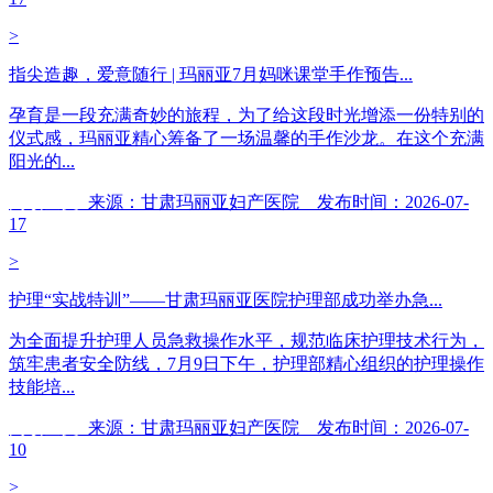
>
指尖造趣，爱意随行 | 玛丽亚7月妈咪课堂手作预告...
孕育是一段充满奇妙的旅程，为了给这段时光增添一份特别的
仪式感，玛丽亚精心筹备了一场温馨的手作沙龙。在这个充满
阳光的...
阅读全文
来源：甘肃玛丽亚妇产医院 发布时间：2026-07-
17
>
护理“实战特训”——甘肃玛丽亚医院护理部成功举办急...
为全面提升护理人员急救操作水平，规范临床护理技术行为，
筑牢患者安全防线，7月9日下午，护理部精心组织的护理操作
技能培...
阅读全文
来源：甘肃玛丽亚妇产医院 发布时间：2026-07-
10
>