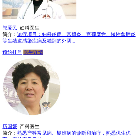
郭爱民
妇科医生
简介：
诊疗项目：妇科炎症、宫颈炎、宫颈糜烂、慢性盆腔炎
等生殖道感染疾病及独到的外阴...
预约挂号
医生详情
历国媛
产科医生
简介：
熟悉产科常见病、疑难病的诊断和治疗，熟悉优生优