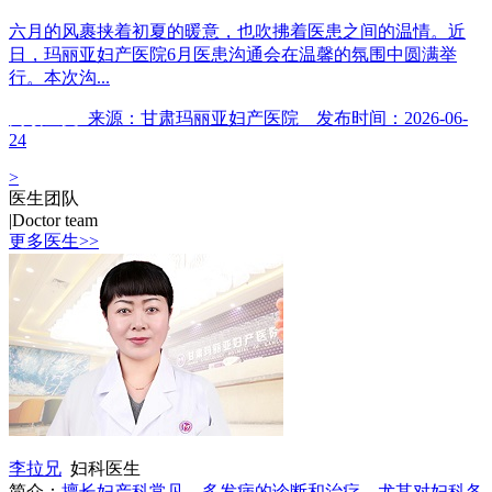
六月的风裹挟着初夏的暖意，也吹拂着医患之间的温情。近
日，玛丽亚妇产医院6月医患沟通会在温馨的氛围中圆满举
行。本次沟...
阅读全文
来源：甘肃玛丽亚妇产医院 发布时间：2026-06-
24
>
医生团队
|
Doctor team
更多医生>>
李拉兄
妇科医生
简介：
擅长妇产科常见、多发病的诊断和治疗，尤其对妇科各