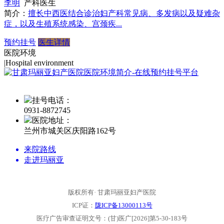
李明
产科医生
简介：
擅长中西医结合诊治妇产科常见病、多发病以及疑难杂
症，以及生殖系统感染、宫颈疾...
预约挂号
医生详情
医院环境
|
Hospital environment
挂号电话：
0931-
8872745
医院地址：
兰州市城关区庆阳路162号
来院路线
走进玛丽亚
版权所有· 甘肃玛丽亚妇产医院
ICP证：
陇ICP备13000113号
医疗广告审查证明文号：(甘)医广[2026]第5-30-183号