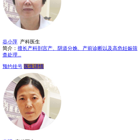
谷小萍
产科医生
简介：
擅长产科剖宫产、阴道分娩、产前诊断以及高危妊娠筛
查处理...
预约挂号
医生详情