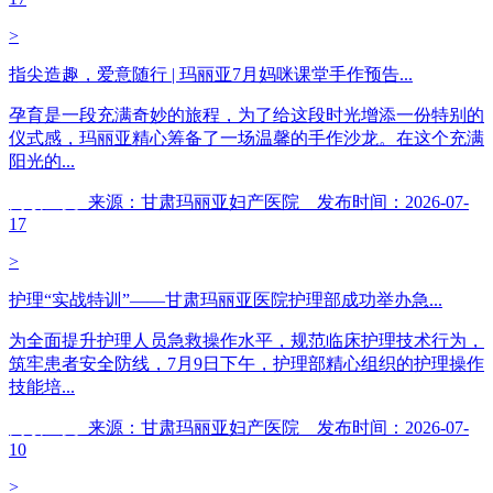
>
指尖造趣，爱意随行 | 玛丽亚7月妈咪课堂手作预告...
孕育是一段充满奇妙的旅程，为了给这段时光增添一份特别的
仪式感，玛丽亚精心筹备了一场温馨的手作沙龙。在这个充满
阳光的...
阅读全文
来源：甘肃玛丽亚妇产医院 发布时间：2026-07-
17
>
护理“实战特训”——甘肃玛丽亚医院护理部成功举办急...
为全面提升护理人员急救操作水平，规范临床护理技术行为，
筑牢患者安全防线，7月9日下午，护理部精心组织的护理操作
技能培...
阅读全文
来源：甘肃玛丽亚妇产医院 发布时间：2026-07-
10
>