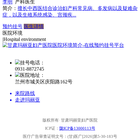
李明
产科医生
简介：
擅长中西医结合诊治妇产科常见病、多发病以及疑难杂
症，以及生殖系统感染、宫颈疾...
预约挂号
医生详情
医院环境
|
Hospital environment
挂号电话：
0931-
8872745
医院地址：
兰州市城关区庆阳路162号
来院路线
走进玛丽亚
版权所有· 甘肃玛丽亚妇产医院
ICP证：
陇ICP备13000113号
医疗广告审查证明文号：(甘)医广[2026]第5-30-183号